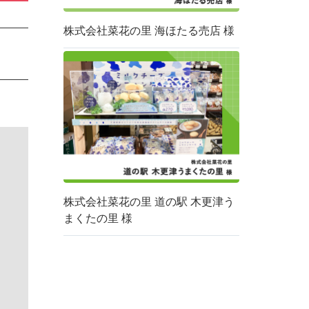
株式会社菜花の里 海ほたる売店 様
株式会社菜花の里 道の駅 木更津う
まくたの里 様