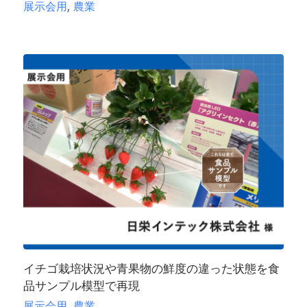
,
展示会用
農業
イチゴ栽培状況や青果物の鮮度の違った状態を食
品サンプル模型で再現
,
展示会用
農業